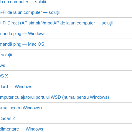
 la un computer — soluţii
i-Fi de la un computer — soluţii
-Fi Direct
(AP simplu)/mod AP de la un computer — soluţii
 comandă ping —
Windows
 comandă ping —
Mac OS
soluţii
ows
 OS X
andard —
Windows
mputer cu ajutorul portului
WSD
(numai pentru
Windows
)
numai pentru
Windows
)
 Scan 2
uplimentare —
Windows