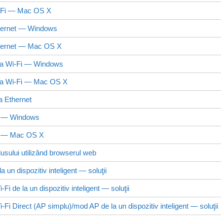
-Fi —
Mac OS X
hernet —
Windows
hernet —
Mac OS X
la Wi-Fi —
Windows
la Wi-Fi —
Mac OS X
a Ethernet
t — Windows
t —
Mac OS X
odusului utilizând browserul web
a un dispozitiv inteligent — soluţii
Fi de la un dispozitiv inteligent — soluţii
-Fi Direct
(AP simplu)/mod AP de la un dispozitiv inteligent — soluţii