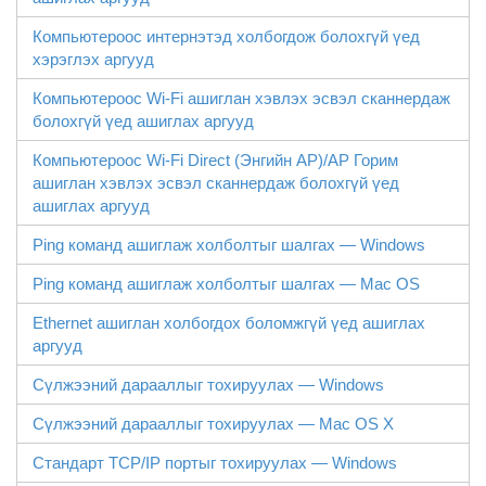
Компьютероос интернэтэд холбогдож болохгүй үед
хэрэглэх аргууд
Компьютероос Wi-Fi ашиглан хэвлэх эсвэл сканнердаж
болохгүй үед ашиглах аргууд
Компьютероос
Wi-Fi Direct
(Энгийн AP)/AP Горим
ашиглан хэвлэх эсвэл сканнердаж болохгүй үед
ашиглах аргууд
Ping команд ашиглаж холболтыг шалгах —
Windows
Ping команд ашиглаж холболтыг шалгах —
Mac OS
Ethernet ашиглан холбогдох боломжгүй үед ашиглах
аргууд
Сүлжээний дарааллыг тохируулах — Windows
Сүлжээний дарааллыг тохируулах — Mac OS X
Стандарт TCP/IP портыг тохируулах —
Windows