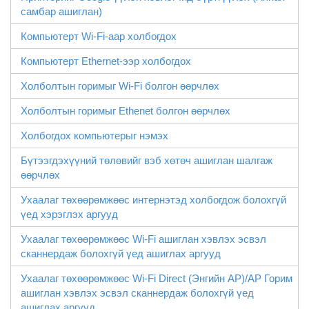
самбар ашиглан)
Компьютерт Wi-Fi-аар холбогдох
Компьютерт Ethernet-ээр холбогдох
Холболтын горимыг Wi-Fi болгон өөрчлөх
Холболтын горимыг Ethenet болгон өөрчлөх
Холбогдох компьютерыг нэмэх
Бүтээгдэхүүний төлөвийг вэб хөтөч ашиглан шалгаж
өөрчлөх
Ухаалаг төхөөрөмжөөс интернэтэд холбогдож болохгүй
үед хэрэглэх аргууд
Ухаалаг төхөөрөмжөөс Wi-Fi ашиглан хэвлэх эсвэл
сканнердаж болохгүй үед ашиглах аргууд
Ухаалаг төхөөрөмжөөс
Wi-Fi Direct
(Энгийн AP)/AP Горим
ашиглан хэвлэх эсвэл сканнердаж болохгүй үед
ашиглах аргууд