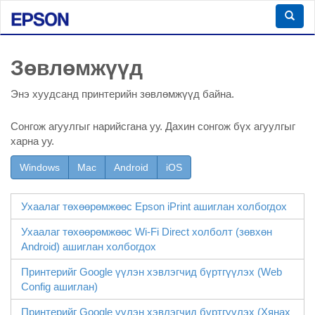
Зөвлөмжүүд
Энэ хуудсанд принтерийн зөвлөмжүүд байна.
Сонгож агуулгыг нарийсгана уу. Дахин сонгож бүх агуулгыг
харна уу.
Windows
Mac
Android
iOS
Ухаалаг төхөөрөмжөөс
Epson iPrint
ашиглан холбогдох
Ухаалаг төхөөрөмжөөс
Wi-Fi Direct
холболт (зөвхөн
Android
) ашиглан холбогдох
Принтерийг Google үүлэн хэвлэгчид бүртгүүлэх (
Web
Config
ашиглан)
Принтерийг Google үүлэн хэвлэгчид бүртгүүлэх (Хянах